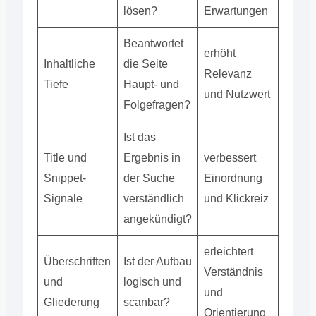
lösen?
Erwartungen
Beantwortet
erhöht
Inhaltliche
die Seite
Relevanz
Tiefe
Haupt- und
und Nutzwert
Folgefragen?
Ist das
Title und
Ergebnis in
verbessert
Snippet-
der Suche
Einordnung
Signale
verständlich
und Klickreiz
angekündigt?
erleichtert
Überschriften
Ist der Aufbau
Verständnis
und
logisch und
und
Gliederung
scanbar?
Orientierung