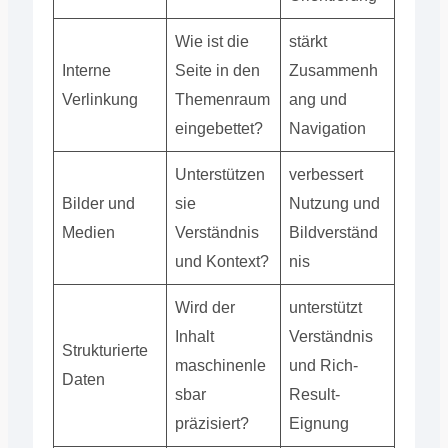
Wie ist die
stärkt
Interne
Seite in den
Zusammenh
Verlinkung
Themenraum
ang und
eingebettet?
Navigation
Unterstützen
verbessert
Bilder und
sie
Nutzung und
Medien
Verständnis
Bildverständ
und Kontext?
nis
Wird der
unterstützt
Inhalt
Verständnis
Strukturierte
maschinenle
und Rich-
Daten
sbar
Result-
präzisiert?
Eignung